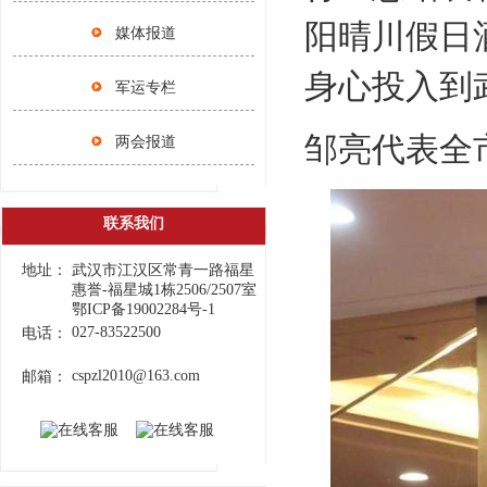
阳晴川假日
媒体报道
身心投入到
军运专栏
邹亮代表全
两会报道
联系我们
地址：
武汉市江汉区常青一路福星
惠誉-福星城1栋2506/2507室
鄂ICP备19002284号-1
027-83522500
电话：
cspzl2010@163.com
邮箱：