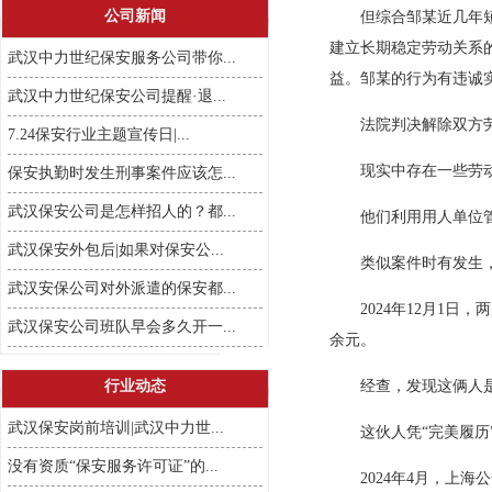
公司新闻
但综合邹某近几年
建立长期稳定劳动关系
武汉中力世纪保安服务公司带你...
益。邹某的行为有违诚
武汉中力世纪保安公司提醒·退...
法院判决解除双方
7.24保安行业主题宣传日|...
现实中存在一些劳
保安执勤时发生刑事案件应该怎...
武汉保安公司是怎样招人的？都...
他们利用用人单位
武汉保安外包后|如果对保安公...
类似案件时有发生
武汉安保公司对外派遣的保安都...
2024
年
12
月
1
日，两
武汉保安公司班队早会多久开一...
余元。
行业动态
经查，发现这俩人
武汉保安岗前培训|武汉中力世...
这伙人凭
“完美履历
没有资质“保安服务许可证”的...
2024
年
4
月，上海公