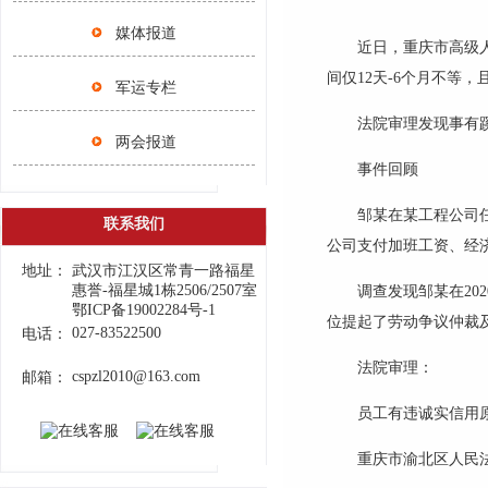
媒体报道
近日，重庆市高级
间仅
12
天
-6
个月不等，
军运专栏
法院审理发现事有
两会报道
事件回顾
邹某在某工程公司
联系我们
公司支付加班工资、经
地址：
武汉市江汉区常青一路福星
惠誉-福星城1栋2506/2507室
调查发现邹某在
202
鄂ICP备19002284号-1
位提起了劳动争议仲裁
027-83522500
电话：
法院审理：
cspzl2010@163.com
邮箱：
员工有违诚实信用
重庆市渝北区人民