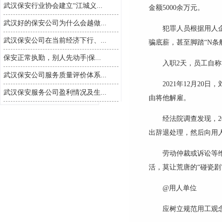
武汉保安行业协会建立“江城义...
金额
5000
余万元。
武汉好的保安公司为什么会越做...
犯罪人员根据用人
武汉保安公司在当前经济下行、...
骗底薪，甚至脚踏“
N
条
保安正常执勤，别人先动手|保...
入职
2
天，员工自称
武汉保安公司服务质量评价体系...
2021
年
12
月
20
日，
武汉保安服务公司盈利情况及生...
由将他解雇。
经法院调查发现，
2
出辞退处理，然后向用
劳动仲裁或诉讼等
活，莫让荒唐的
“碰瓷剧
@
用人单位
应树立规范用工观