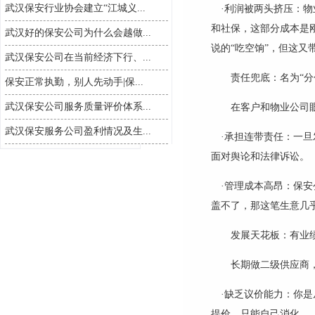
武汉保安行业协会建立“江城义...
·利润被两头挤压：
和社保，这部分成本是
武汉好的保安公司为什么会越做...
说的“吃空饷”，但这又
武汉保安公司在当前经济下行、...
责任兜底：名为
“
保安正常执勤，别人先动手|保...
武汉保安公司服务质量评价体系...
在客户和物业公司
武汉保安服务公司盈利情况及生...
·承担连带责任：一
面对舆论和法律诉讼。
·管理成本高昂：保
盖不了，那这笔生意几
发展天花板：有业
长期做二级供应商
·缺乏议价能力：你
提价，只能自己消化。