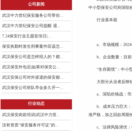
公司新闻
中小型
保安公司则深陷
武汉中力世纪保安服务公司带你...
行业基本面
武汉中力世纪保安公司提醒·退...
7.24保安行业主题宣传日|...
a、
市场规模：
20
保安执勤时发生刑事案件应该怎...
武汉保安公司是怎样招人的？都...
b、
企业数量：目前
武汉保安外包后|如果对保安公...
“生存困境”：中小
武汉安保公司对外派遣的保安都...
大部分从业者反映
武汉保安公司班队早会多久开一...
a、深陷价格战：
行业动态
b、
成本压力巨大：
武汉保安岗前培训|武汉中力世...
准严格，加之回款周期
没有资质“保安服务许可证”的...
c、法律风险潜伏