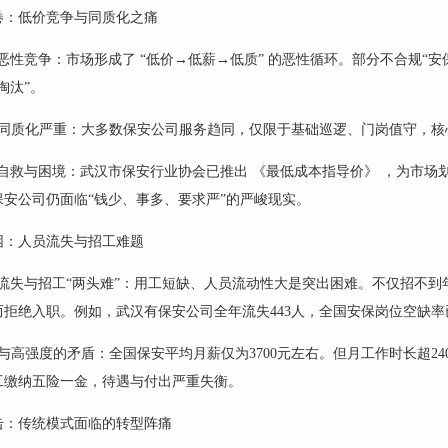
卷：低价竞争与同质化之痛
恶性竞争：市场形成了
“低价→低薪→低质” 的恶性循环。部分不合规
“
淘汰”。
同质化严重：大多数保安公司服务趋同，仅限于基础巡逻、门岗值守，核
自救与困境：武汉市保安行业协会已推出
《最低成本指导价》
，为市场
保安
公司仍面临
“钱少、事多、要求严”的严峻现实。
困：人员流失与招工难题
流失与招工
“两头难”：用工短缺、人员流动性大是突出困难。不仅招不到
而拒绝入职。例如，武汉有
保安
公司全年流失
443
人，全国安保岗位空缺率
与高强度的矛盾：全国保安平均月薪仅为
3700
元左右。但月工作时长超
24
工缴纳五险一金，待遇与付出严重失衡。
击：传统模式面临的转型阵痛