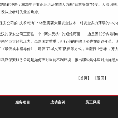
智能化冲击：
2026
年行业正经历从传统人力向“智慧安防”转变。人脸识
引发从业者对失业的焦虑。
保安
公司的
“技术鸿沟”：转型需要大量资金技术，对资金实力薄弱的中
武汉的保安公司正面临一个
“两头受挤” 的艰难局面：一边是因低价内卷
带来的巨大经营压力。虽然困难重重，但行业的严峻形势也在倒逼变革。
广《最低成本指导价》、建设“江城义警”队伍等方式，重塑行业形象，努
对武汉保安服务公司是如何应对当前不利环境，推出哪些具体应对措施感
【首页】
【返回】
服务项目
成功案例
员工风采