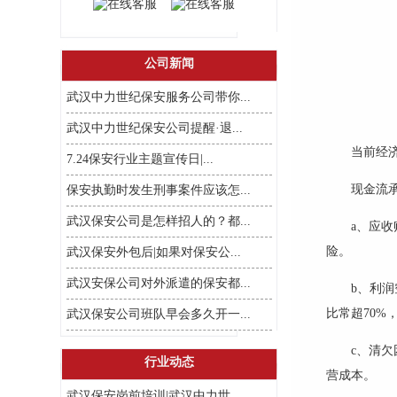
公司新闻
武汉中力世纪保安服务公司带你...
武汉中力世纪保安公司提醒·退...
当前经
7.24保安行业主题宣传日|...
现金流
保安执勤时发生刑事案件应该怎...
武汉保安公司是怎样招人的？都...
a
、
应收
险。
武汉保安外包后|如果对保安公...
武汉安保公司对外派遣的保安都...
b
、
利润
比常超
70%
武汉保安公司班队早会多久开一...
c
、
清欠
行业动态
营成本。
武汉保安岗前培训|武汉中力世...