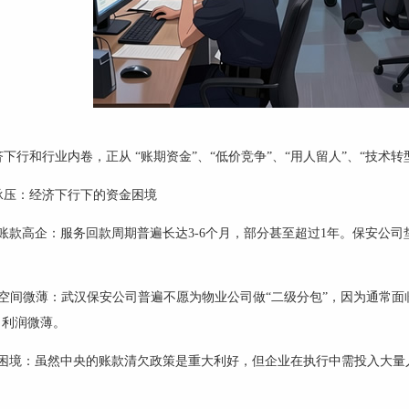
济下行和行业内卷，正从
“账期资金”、“低价竞争”、“用人留人”、“技
承压：经济下行下的资金困境
账款高企：服务回款周期普遍长达
3-6
个月，部分甚至超过
1
年。保安公司
空间微薄：武汉保安公司普遍不愿为物业公司做
“二级分包”，因为通常
，利润微薄。
困境：虽然中央的账款清欠政策是重大利好，但企业在执行中需投入大量