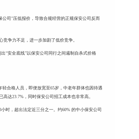
安保公司”压低报价，导致合规经营的正规保安
公司反而
心竞争力不足，进一步加剧了低价竞争。
划出
“安全底线”以
保安公司同行之间遏制自杀式价格
年轻合格人员，即便放宽至
65
岁，中老年群体也因待遇
已高达
23.7%
，同时保安公司招工成本也非常高。
0
小时，超出法定近三分之一。约
60%
的中小
保安公司