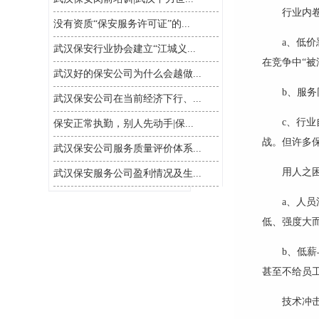
行业内
没有资质“保安服务许可证”的...
a
、
低价
武汉保安行业协会建立“江城义...
在竞争中
“被
武汉好的保安公司为什么会越做...
b
、服务
武汉保安公司在当前经济下行、...
c
、
行业
保安正常执勤，别人先动手|保...
战。但许多
武汉保安公司服务质量评价体系...
用人之
武汉保安服务公司盈利情况及生...
a
、
人员
低、强度大
b
、
低薪
甚至不给员
技术冲