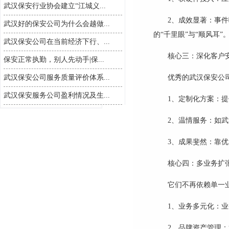
武汉保安行业协会建立“江城义...
2
、
成效显著：事件
武汉好的保安公司为什么会越做...
的
“
千里眼
”
与
“
顺风耳
”
武汉保安公司在当前经济下行、...
核心三：深化客户
保安正常执勤，别人先动手|保...
武汉保安公司服务质量评价体系...
优秀的
武汉
保安公
武汉保安服务公司盈利情况及生...
1
、
定制化方案：提
2
、
温情服务：如
武
3
、
成果斐然：靠优
核心四：多业务扩
它们不再依赖单一
1
、
业务多元化：业
2
、
品牌资产管理：