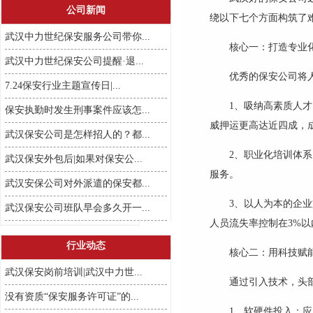
公司新闻
绕以下七个方面构筑了
武汉中力世纪保安服务公司带你...
核心一：打造专业
武汉中力世纪保安公司提醒·退...
优秀的保安公司将
7.24保安行业主题宣传日|...
1
、
吸纳高素质人才
保安执勤时发生刑事案件应该怎...
威押运更高达近四成，
武汉保安公司是怎样招人的？都...
2
、
职业化培训体系
武汉保安外包后|如果对保安公...
服务。
武汉安保公司对外派遣的保安都...
3
、
以人为本的企业
武汉保安公司班队早会多久开一...
人员流失率控制在
3%
以
行业动态
核心二：用科技赋
武汉保安岗前培训|武汉中力世...
通过引入技术，头
没有资质“保安服务许可证”的...
1
、
软硬件投入：应