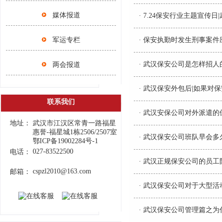
媒体报道
·
7.24保安行业主题宣传
军运专栏
·
保安执勤时发生刑事案件
·
武汉保安公司是怎样招人
两会报道
·
武汉保安外包后|如果对
联系我们
·
武汉安保公司对外派遣的
地址：
武汉市江汉区常青一路福星
惠誉-福星城1栋2506/2507室
·
武汉保安公司班队早会多
鄂ICP备19002284号-1
027-83522500
电话：
·
武汉正规保安公司的员工
cspzl2010@163.com
邮箱：
·
武汉保安公司对于大型活
·
武汉保安公司管理篇之为